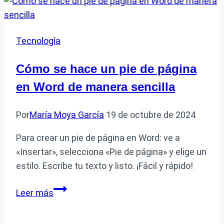
LockDown
Browser
y
Tecnología
cómo
funciona
Cómo se hace un pie de página
en
en Word de manera sencilla
exámenes
Por
María Moya García
19 de octubre de 2024
Para crear un pie de página en Word: ve a
«Insertar», selecciona «Pie de página» y elige un
estilo. Escribe tu texto y listo. ¡Fácil y rápido!
Cómo
Leer más
se
hace