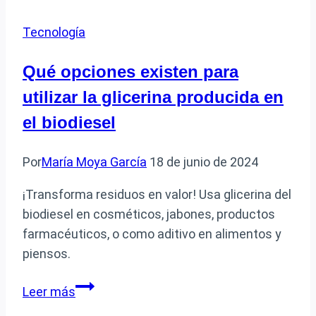
los
Tecnología
aparatos
electrónicos
Qué opciones existen para
al
utilizar la glicerina producida en
medio
ambiente
el biodiesel
y
cómo
Por
María Moya García
18 de junio de 2024
prevenirlos
¡Transforma residuos en valor! Usa glicerina del
biodiesel en cosméticos, jabones, productos
farmacéuticos, o como aditivo en alimentos y
piensos.
Qué
Leer más
opciones