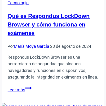
Tecnología
y
cómo
Qué es Respondus LockDown
puede
Browser y cómo funciona en
transformar
tus
exámenes
datos
en
Por
María Moya García
28 de agosto de 2024
información
Respondus LockDown Browser es una
útil
herramienta de seguridad que bloquea
navegadores y funciones en dispositivos,
asegurando la integridad en exámenes en línea.
Qué
Leer más
es
Respondus