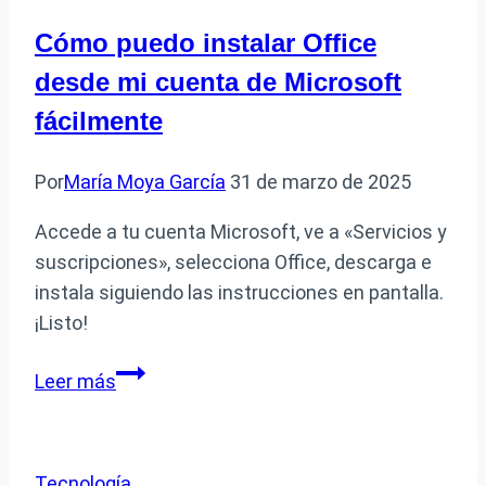
Cómo puedo instalar Office
desde mi cuenta de Microsoft
fácilmente
Por
María Moya García
31 de marzo de 2025
Accede a tu cuenta Microsoft, ve a «Servicios y
suscripciones», selecciona Office, descarga e
instala siguiendo las instrucciones en pantalla.
¡Listo!
Cómo
Leer más
puedo
instalar
Office
Tecnología