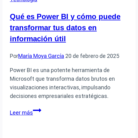
desde
mi
Qué es Power BI y cómo puede
cuenta
transformar tus datos en
de
Microsoft
información útil
fácilmente
Por
María Moya García
20 de febrero de 2025
Power BI es una potente herramienta de
Microsoft que transforma datos brutos en
visualizaciones interactivas, impulsando
decisiones empresariales estratégicas.
Qué
Leer más
es
Power
BI