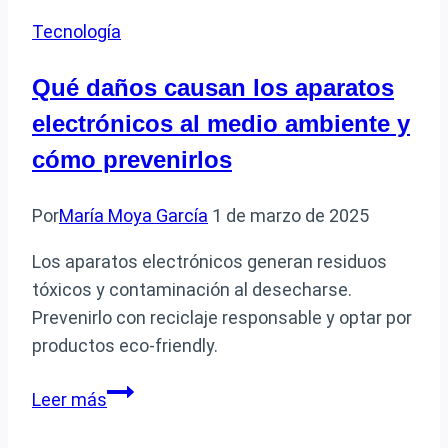
un
Tecnología
pie
de
Qué daños causan los aparatos
página
electrónicos al medio ambiente y
en
Word
cómo prevenirlos
de
manera
Por
María Moya García
1 de marzo de 2025
sencilla
Los aparatos electrónicos generan residuos
tóxicos y contaminación al desecharse.
Prevenirlo con reciclaje responsable y optar por
productos eco-friendly.
Qué
Leer más
daños
causan