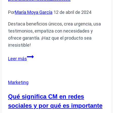
y
consejos
Por
María Moya García
12 de abril de 2024
Destaca beneficios únicos, crea urgencia, usa
testimonios, empatiza con necesidades y
ofrece garantía. ¡Haz que el producto sea
irresistible!
Cómo
Leer más
puedo
convencer
a
Marketing
alguien
para
Qué significa CM en redes
que
sociales y por qué es importante
compre
un