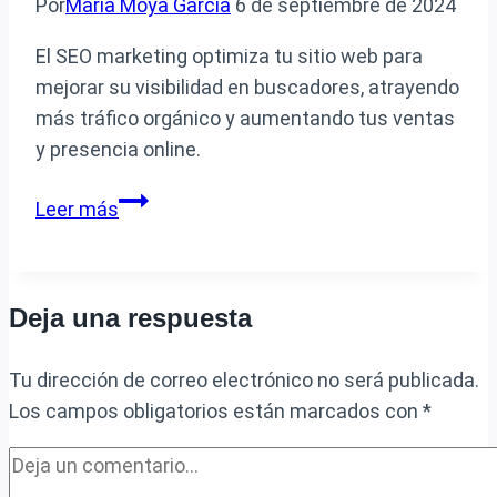
Por
María Moya García
6 de septiembre de 2024
es
importante
El SEO marketing optimiza tu sitio web para
mejorar su visibilidad en buscadores, atrayendo
más tráfico orgánico y aumentando tus ventas
y presencia online.
Qué
Leer más
es
el
SEO
Deja una respuesta
marketing
y
Tu dirección de correo electrónico no será publicada.
cómo
Los campos obligatorios están marcados con
*
puede
beneficiar
a