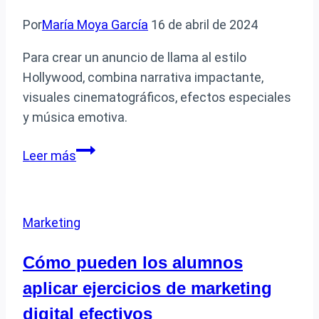
Por
María Moya García
16 de abril de 2024
Para crear un anuncio de llama al estilo
Hollywood, combina narrativa impactante,
visuales cinematográficos, efectos especiales
y música emotiva.
Cómo
Leer más
se
crea
un
Marketing
anuncio
de
Cómo pueden los alumnos
llama
aplicar ejercicios de marketing
al
estilo
digital efectivos