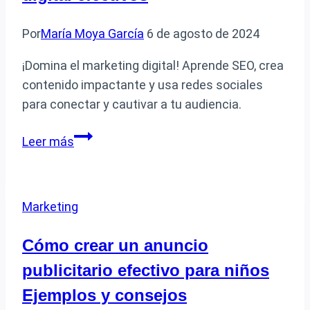
Hollywood
Por
María Moya García
6 de agosto de 2024
¡Domina el marketing digital! Aprende SEO, crea
contenido impactante y usa redes sociales
para conectar y cautivar a tu audiencia.
Cómo
Leer más
pueden
los
alumnos
Marketing
aplicar
ejercicios
Cómo crear un anuncio
de
publicitario efectivo para niños
marketing
digital
Ejemplos y consejos
efectivos