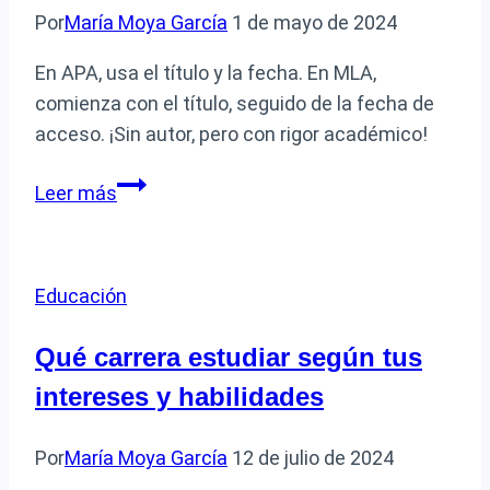
Por
María Moya García
1 de mayo de 2024
En APA, usa el título y la fecha. En MLA,
comienza con el título, seguido de la fecha de
acceso. ¡Sin autor, pero con rigor académico!
Cómo
Leer más
citar
páginas
web
Educación
sin
autor
Qué carrera estudiar según tus
en
intereses y habilidades
formato
APA
Por
María Moya García
12 de julio de 2024
y
MLA