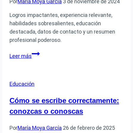
Por
María Moya García
3 de noviembre de 2024
Logros impactantes, experiencia relevante,
habilidades sobresalientes, educación
destacada, datos de contacto y un resumen
profesional poderoso.
Qué
Leer más
Datos
Debo
Incluir
Educación
en
un
Cómo se escribe correctamente:
Curriculum
conozcas o conoscas
Vitae
Efectivo
Por
María Moya García
26 de febrero de 2025