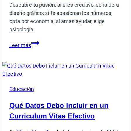
Descubre tu pasión: si eres creativo, considera
diseño gráfico; si te apasionan los números,
opta por economía; si amas ayudar, elige
psicología.
Qué
Leer más
carrera
estudiar
según
tus
intereses
Educación
y
habilidades
Qué Datos Debo Incluir en un
Curriculum Vitae Efectivo