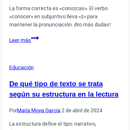
La forma correcta es «conozcas». El verbo
«conocer» en subjuntivo lleva «z» para
mantener la pronunciación. ¡No más dudas!
Cómo
Leer más
se
escribe
correctamente:
Educación
conozcas
o
De qué tipo de texto se trata
conoscas
según su estructura en la lectura
Por
María Moya García
2 de abril de 2024
La estructura define el tipo: narrativo,