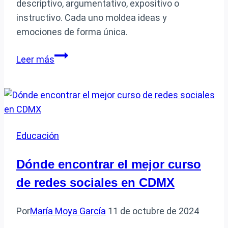
descriptivo, argumentativo, expositivo o
instructivo. Cada uno moldea ideas y
emociones de forma única.
De
Leer más
qué
tipo
de
texto
se
Educación
trata
según
Dónde encontrar el mejor curso
su
de redes sociales en CDMX
estructura
en
Por
María Moya García
11 de octubre de 2024
la
lectura