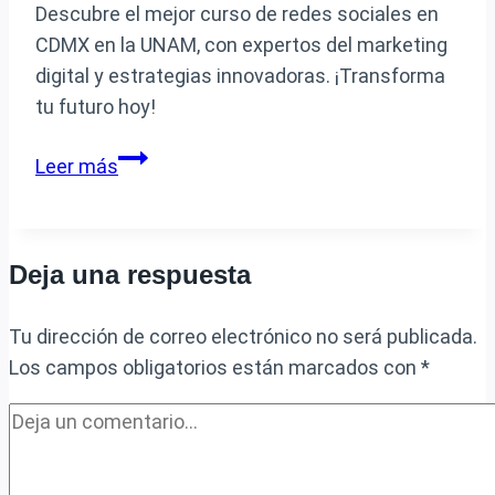
Descubre el mejor curso de redes sociales en
CDMX en la UNAM, con expertos del marketing
digital y estrategias innovadoras. ¡Transforma
tu futuro hoy!
Dónde
Leer más
encontrar
el
mejor
Deja una respuesta
curso
de
Tu dirección de correo electrónico no será publicada.
redes
Los campos obligatorios están marcados con
*
sociales
en
CDMX