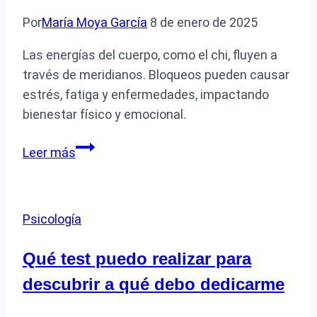
de
Por
María Moya García
8 de enero de 2025
pareja
Las energías del cuerpo, como el chi, fluyen a
través de meridianos. Bloqueos pueden causar
estrés, fatiga y enfermedades, impactando
bienestar físico y emocional.
Cómo
Leer más
funcionan
las
energías
Psicología
del
cuerpo
Qué test puedo realizar para
y
descubrir a qué debo dedicarme
cómo
pueden