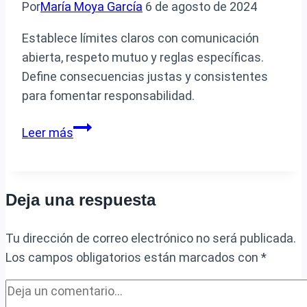
cómo
Por
María Moya García
6 de agosto de 2024
superarlo
Establece límites claros con comunicación
abierta, respeto mutuo y reglas específicas.
Define consecuencias justas y consistentes
para fomentar responsabilidad.
Cómo
Leer más
establecer
límites
y
Deja una respuesta
consecuencias
para
Tu dirección de correo electrónico no será publicada.
un
Los campos obligatorios están marcados con
*
hijo
mayor
de