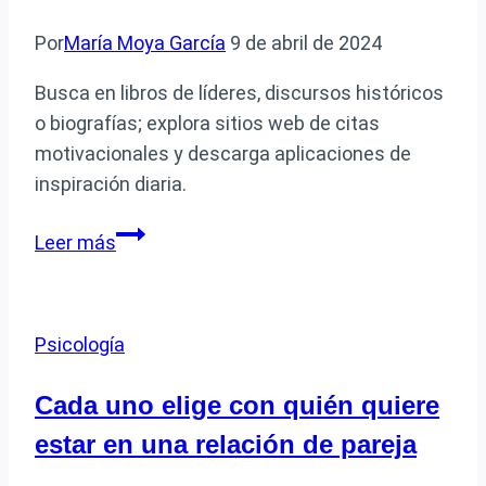
Por
María Moya García
9 de abril de 2024
Busca en libros de líderes, discursos históricos
o biografías; explora sitios web de citas
motivacionales y descarga aplicaciones de
inspiración diaria.
Cómo
Leer más
encontrar
frases
inspiradoras
Psicología
para
motivar
Cada uno elige con quién quiere
tras
estar en una relación de pareja
una
derrota