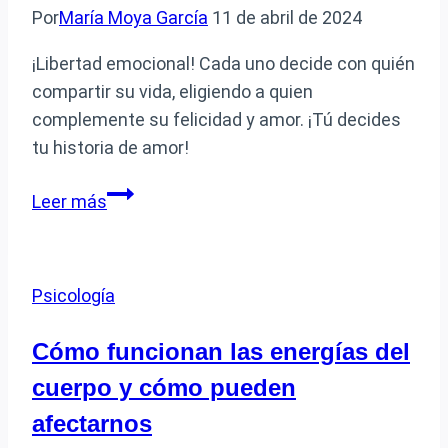
Por
María Moya García
11 de abril de 2024
¡Libertad emocional! Cada uno decide con quién
compartir su vida, eligiendo a quien
complemente su felicidad y amor. ¡Tú decides
tu historia de amor!
Cada
Leer más
uno
elige
con
Psicología
quién
quiere
Cómo funcionan las energías del
estar
cuerpo y cómo pueden
en
una
afectarnos
relación