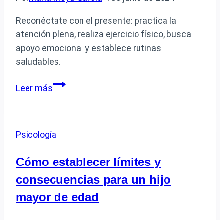
Reconéctate con el presente: practica la
atención plena, realiza ejercicio físico, busca
apoyo emocional y establece rutinas
saludables.
Qué
Leer más
hacer
si
me
Psicología
siento
desconectado
Cómo establecer límites y
de
consecuencias para un hijo
la
realidad
mayor de edad
y