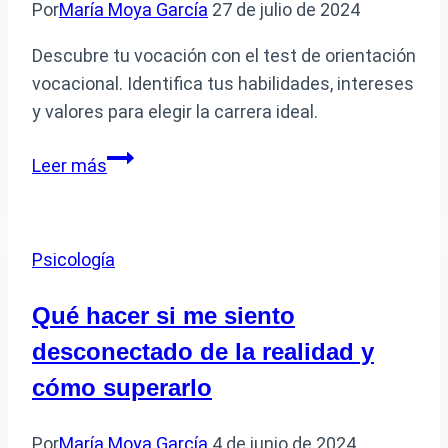
Por
María Moya García
27 de julio de 2024
afectarnos
Descubre tu vocación con el test de orientación
vocacional. Identifica tus habilidades, intereses
y valores para elegir la carrera ideal.
Qué
Leer más
test
puedo
realizar
Psicología
para
descubrir
Qué hacer si me siento
a
desconectado de la realidad y
qué
debo
cómo superarlo
dedicarme
Por
María Moya García
4 de junio de 2024