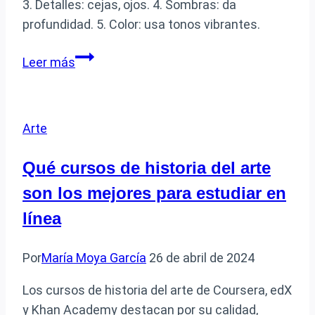
3. Detalles: cejas, ojos. 4. Sombras: da
profundidad. 5. Color: usa tonos vibrantes.
Cómo
Leer más
puedo
dibujar
un
Arte
retrato
de
Qué cursos de historia del arte
Frida
son los mejores para estudiar en
Kahlo
paso
línea
a
paso
Por
María Moya García
26 de abril de 2024
Los cursos de historia del arte de Coursera, edX
y Khan Academy destacan por su calidad,