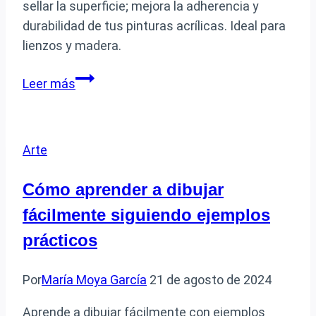
sellar la superficie; mejora la adherencia y
durabilidad de tus pinturas acrílicas. Ideal para
lienzos y madera.
Qué
Leer más
tipo
de
base
Arte
debo
usar
Cómo aprender a dibujar
para
fácilmente siguiendo ejemplos
pintar
con
prácticos
acrílico
Por
María Moya García
21 de agosto de 2024
Aprende a dibujar fácilmente con ejemplos