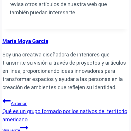
revisa otros artículos de nuestra web que
también puedan interesarte!
María Moya García
Soy una creativa diseñadora de interiores que
transmite su visión a través de proyectos y artículos
en línea, proporcionando ideas innovadoras para
transformar espacios y ayudar a las personas en la
creación de ambientes que reflejen su identidad.
Navegación
Anterior
Qué es un grupo formado por los nativos del territorio
de
americano
entradas
Siguiente