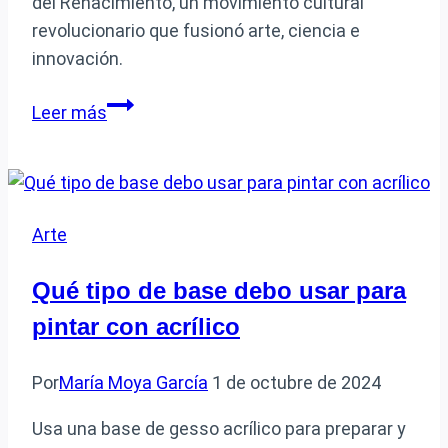
del Renacimiento, un movimiento cultural
revolucionario que fusionó arte, ciencia e
innovación.
De
Leer más
qué
movimiento
cultural
fue
Arte
exponente
Leonardo
Qué tipo de base debo usar para
da
pintar con acrílico
Vinci
en
Por
María Moya García
1 de octubre de 2024
la
historia
Usa una base de gesso acrílico para preparar y