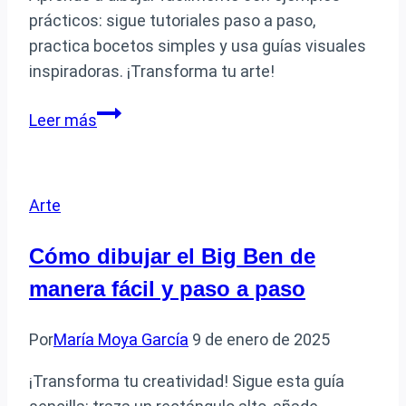
prácticos: sigue tutoriales paso a paso,
practica bocetos simples y usa guías visuales
inspiradoras. ¡Transforma tu arte!
Cómo
Leer más
aprender
a
dibujar
Arte
fácilmente
siguiendo
Cómo dibujar el Big Ben de
ejemplos
manera fácil y paso a paso
prácticos
Por
María Moya García
9 de enero de 2025
¡Transforma tu creatividad! Sigue esta guía