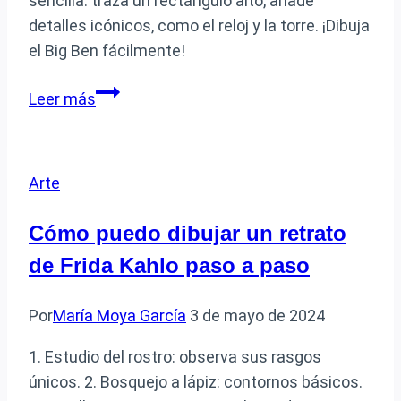
sencilla: traza un rectángulo alto, añade
detalles icónicos, como el reloj y la torre. ¡Dibuja
el Big Ben fácilmente!
Cómo
Leer más
dibujar
el
Big
Arte
Ben
de
Cómo puedo dibujar un retrato
manera
de Frida Kahlo paso a paso
fácil
y
Por
María Moya García
3 de mayo de 2024
paso
a
1. Estudio del rostro: observa sus rasgos
paso
únicos. 2. Bosquejo a lápiz: contornos básicos.