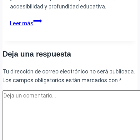
accesibilidad y profundidad educativa.
Qué
Leer más
cursos
de
historia
Deja una respuesta
del
arte
Tu dirección de correo electrónico no será publicada.
son
Los campos obligatorios están marcados con
*
los
mejores
para
estudiar
en
línea