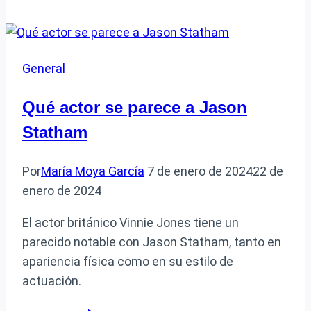
Tipos
de
centros
General
de
mesa
Qué actor se parece a Jason
para
Statham
eventos
formales
Por
María Moya García
7 de enero de 2024
22 de
enero de 2024
El actor británico Vinnie Jones tiene un
parecido notable con Jason Statham, tanto en
apariencia física como en su estilo de
actuación.