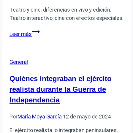
Teatro y cine: diferencias en vivo y edición.
Teatro interactivo, cine con efectos especiales.
Qué
Leer más
semejanzas
y
diferencias
General
hay
entre
Quiénes integraban el ejército
el
realista durante la Guerra de
teatro
y
Independencia
el
cine
Por
María Moya García
12 de mayo de 2024
El ejército realista lo integraban peninsulares,