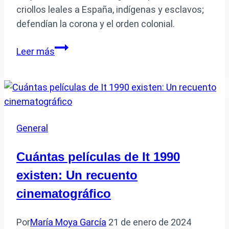
criollos leales a España, indígenas y esclavos;
defendían la corona y el orden colonial.
Quiénes
Leer más
integraban
el
ejército
realista
durante
General
la
Guerra
Cuántas películas de It 1990
de
existen: Un recuento
Independencia
cinematográfico
Por
María Moya García
21 de enero de 2024